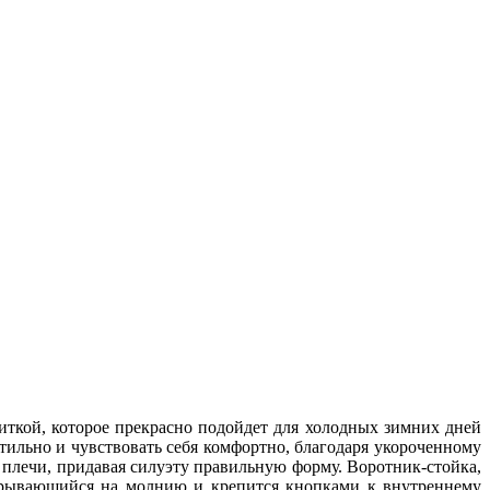
иткой, которое прекрасно подойдет для холодных зимних дней
тильно и чувствовать себя комфортно, благодаря укороченному
 плечи, придавая силуэту правильную форму. Воротник-стойка,
акрывающийся на молнию и крепится кнопками к внутреннему