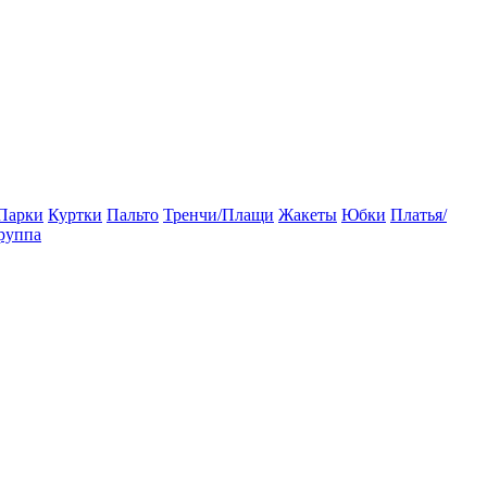
Парки
Куртки
Пальто
Тренчи/Плащи
Жакеты
Юбки
Платья/
руппа