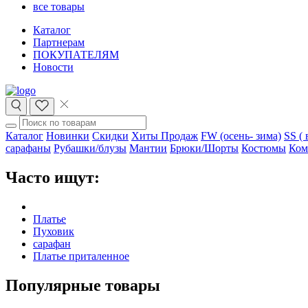
все товары
Каталог
Партнерам
ПОКУПАТЕЛЯМ
Новости
Каталог
Новинки
Скидки
Хиты Продаж
FW (осень- зима)
SS ( 
сарафаны
Рубашки/блузы
Мантии
Брюки/Шорты
Костюмы
Ком
Часто ищут:
Платье
Пуховик
сарафан
Платье приталенное
Популярные товары