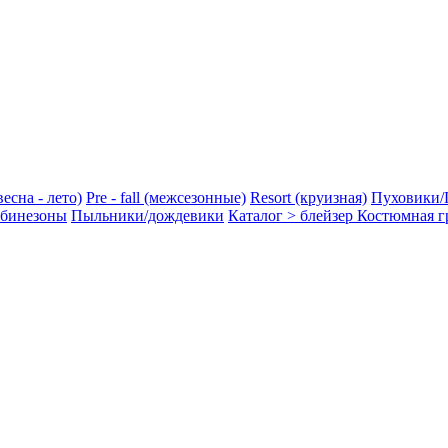
весна - лето)
Pre - fall (межсезонные)
Resort (круизная)
Пуховики/
бинезоны
Пыльники/дождевики
Каталог > блейзер
Костюмная г