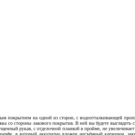
овым покрытием на одной из сторон, с водоотталкивающей проп
жка со стороны лакового покрытия. В ней вы будете выглядеть с
ущенный рукав, c отделочной планкой в пройме, не увеличивает
м шарфе, в который аккуратно вложен несъёмный капюшон, з