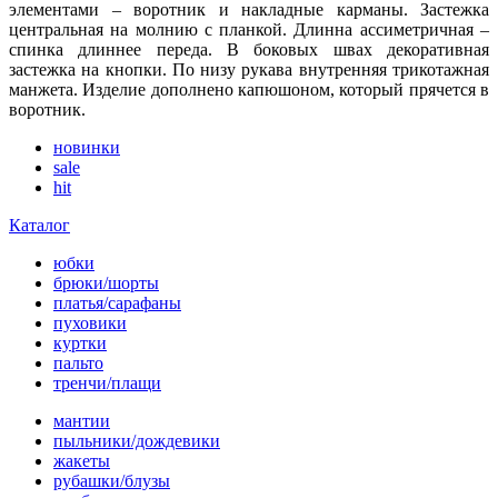
элементами – воротник и накладные карманы. Застежка
центральная на молнию с планкой. Длинна ассиметричная –
спинка длиннее переда. В боковых швах декоративная
застежка на кнопки. По низу рукава внутренняя трикотажная
манжета. Изделие дополнено капюшоном, который прячется в
воротник.
новинки
sale
hit
Каталог
юбки
брюки/шорты
платья/сарафаны
пуховики
куртки
пальто
тренчи/плащи
мантии
пыльники/дождевики
жакеты
рубашки/блузы