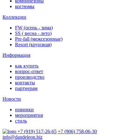
комбинезоны
костюмы
Коллекции
FW (осень - зима)
SS ( весна - лето)
Pre-fall (межсезонные)
Resort (круизная)
Информация
как купить
вопрос-ответ
производство
контакты
партнерам
Новости
новинки
мероприятия
стиль
+7 (919) 517-26-65
+7 (906) 758-06-30
info@dandeleon.biz