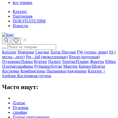
все товары
Каталог
Партнерам
ПОКУПАТЕЛЯМ
Новости
Каталог
Новинки
Скидки
Хиты Продаж
FW (осень- зима)
SS (
весна - лето)
Pre - fall (межсезонные)
Resort (круизная)
Пуховики/Парки
Куртки
Пальто
Тренчи/Плащи
Жакеты
Юбки
Платья/сарафаны
Рубашки/блузы
Мантии
Брюки/Шорты
Костюмы
Комбинезоны
Пыльники/дождевики
Каталог >
блейзер
Костюмная группа
Часто ищут:
Платье
Пуховик
сарафан
Платье приталенное