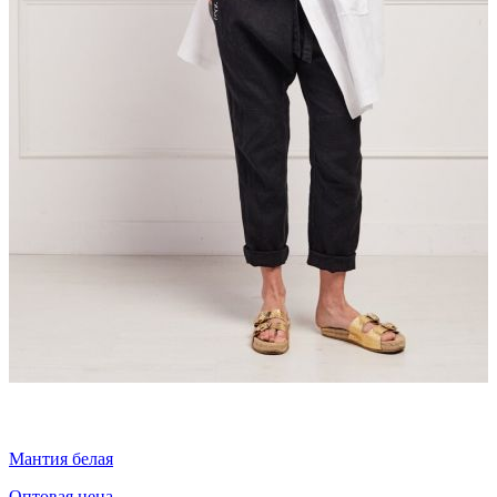
Мантия белая
Оптовая цена
О